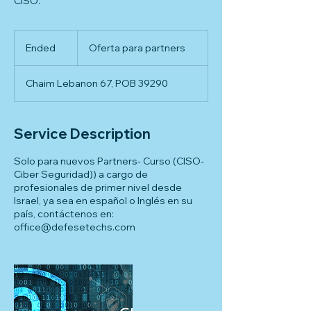
CISO.
Oferta
para
Ended
E
Oferta para partners
partners
n
d
Chaim Lebanon 67, POB 39290
e
d
Service Description
Solo para nuevos Partners- Curso (CISO-
Ciber Seguridad)) a cargo de
profesionales de primer nivel desde
Israel, ya sea en español o Inglés en su
país, contáctenos en:
office@defesetechs.com